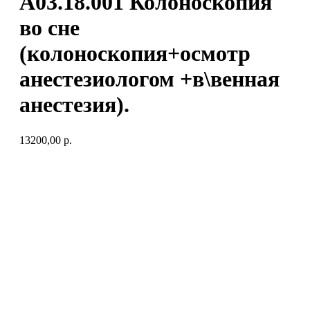
А03.18.001 Колоноскопия
во сне
(колоноскопия+осмотр
анестезиологом +в\венная
анестезия).
13200,00
р.