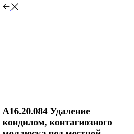
А16.20.084 Удаление
кондилом, контагиозного
моллюска под местной