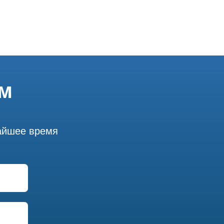
ём
жайшее время