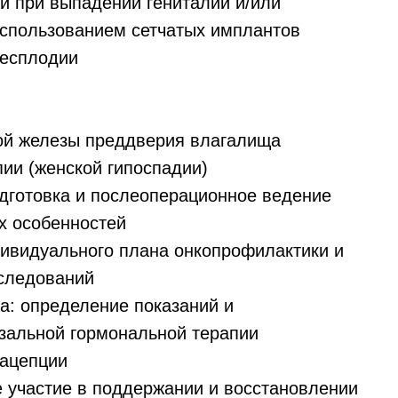
и при выпадении гениталий и/или
использованием сетчатых имплантов
бесплодии
ой железы преддверия влагалища
пии (женской гипоспадии)
дготовка и послеоперационное ведение
х особенностей
дивидуального плана онкопрофилактики и
следований
а: определение показаний и
зальной гормональной терапии
рацепции
е участие в поддержании и восстановлении