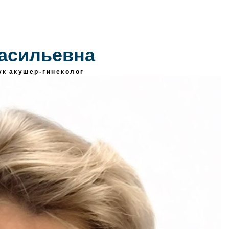
асильевна
ук
акушер-гинеколог