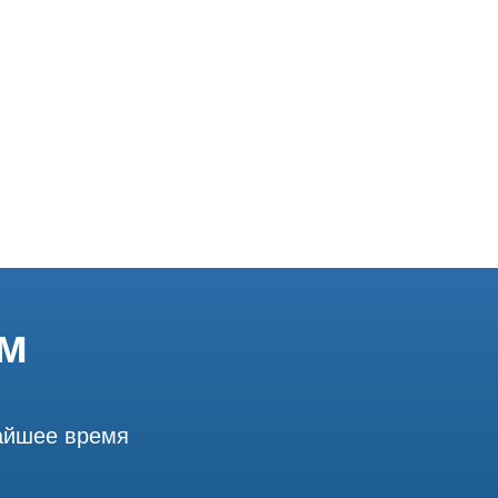
ём
жайшее время