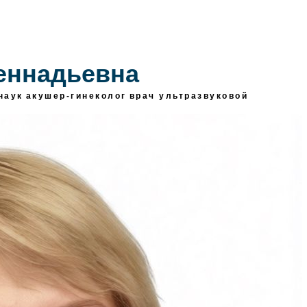
еннадьевна
наук
акушер-гинеколог
врач ультразвуковой