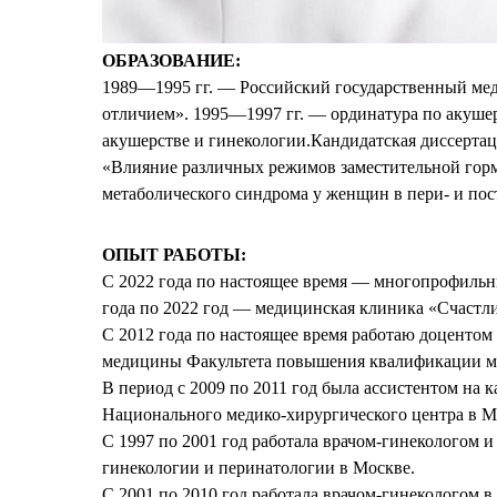
ОБРАЗОВАНИЕ:
1989—1995 гг. — Российский
государственный
ме
отличием». 1995—1997 гг. —
ординатура
по акушер
акушерстве и гинекологии.Кандидатская диссертац
«Влияние различных режимов заместительной гор
метаболического синдрома у женщин в пери- и пос
ОПЫТ РАБОТЫ:
С 2022 года по настоящее время — многопрофиль
года по 2022 год — медицинская клиника «Счастлив
С 2012 года по настоящее время работаю доцентом
медицины Факультета повышения квалификации м
В период с 2009 по 2011 год была ассистентом на 
Национального медико-хирургического центра в М
С 1997 по 2001 год работала врачом-гинекологом и
гинекологии и перинатологии в Москве.
С 2001 по 2010 год работала врачом-гинекологом в