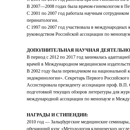
В 2007—2008 годах была врачом-гинекологом в Пе
С 2001 по 2007 год работала научным сотрудником
перинатологии.
С 1997 по 2007 год участвовала в международных кл
руководством Российской ассоциации по менопаузе
ДОПОЛНИТЕЛЬНАЯ НАУЧНАЯ ДЕЯТЕЛЬНО
В период с 2012 по 2017 год занималась адаптаци
врачей в Международном медицинском издательст
В 2002 году была переводчиком на национальной 
эндокринологии». Секретарь Первого Российского 
Ассистировала президенту ассоциации проф. В.П.
подготовкой текущих обзоров литературы для журн
международной ассоциации по менопаузе и Между
НАГРАДЫ И СТИПЕНДИИ:
2010 год — Зальцбургские
медицинские
семинары
обучающий курс «Методология клинических исслед