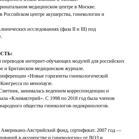
ринатальном медицинском центре в Москве.
 в Российском
центре
акушерства, гинекологии и
инических исследованиях (фаза II и III) под
.
СТЬ:
ей переводов интернет-обучающих модулей для российских
ве и Британском медицинском журнале.
конференции «Новые горизонты гинекологической
Конгресса по менопаузе.
 Сметник, занималась ведением корреспонденции и
ала «Климактерий». С 1998 по 2018 год была членом
народного общества гинекологов-эндокринологов.
, Американо-Австрийский
фонд
, сертификат. 2007 год —
ований в акушерстве и гинекологии» от ВОЗ и