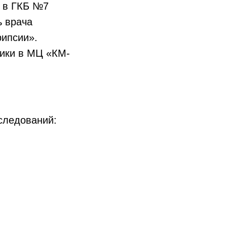
и в ГКБ №7
ь врача
рипсии».
тики в МЦ «КМ-
следований: