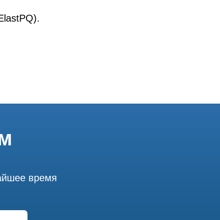
lastPQ).
ём
жайшее время