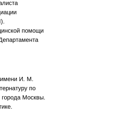
алиста
циации
).
ицинской помощи
 Департамента
 имени И. М.
тернатуру по
 города Москвы.
тике.