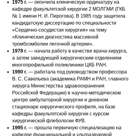
1975 г.
— окончила клиническую ординатуру на
кафедре факультетской хирургии 2 МОЛГМИ (ГКБ
№ 1 имени Н. И. Пирогова). В 1985 году защитила
кандидатскую диссертацию по специальности
«Сердечно-сосудистая хирургия» на тему
«Клиническая диагностика массивной
тромбоэмболии легочной артерии».
1978 г.
— начала работу в качестве врача-хирурга,
а затем заведующей хирургическим отделением
многопрофильной поликлиники ЦКБ РАН.
1990 г.
— работала под руководством профессора
В. С. Савельева (академика РАМН и РАН, главного
хирурга Министерства здравоохранения
Российской Федерации) в научно-методическом
центре амбулаторной хирургии и дневном
стационаре хирургического профиля, на базе
кафедры факультетской хирургии с курсом
хирургической флебологии ФУВ.
1995 г.
— прошла первичную специализацию на
кафедре функциональной и ультразвуковой